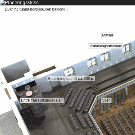
ÖVERSIKT 1 (Genomskuren balkong)
ÖVERSIKT 2
ÖVERSIKT 3
Dukning runda bord
Matsal
Utställningsutrymme
Biosittning upp till ca. 300 p.
Entré
Entré från Folkungagatan
Scen