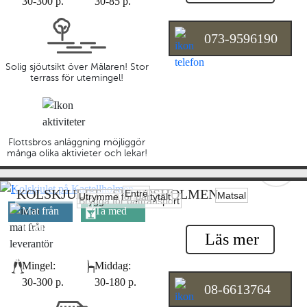
30-300 p.
30-85 p.
073-9596190
Solig sjöutsikt över Mälaren! Stor
terrass för utemingel!
Flottsbros anläggning möjliggör
många olika aktivieter och lekar!
KOLSKJULET - SKEPPSHOLMEN
Entré
Matsal
Utrymme för partytält
Brygga för båttransport
Mat från
Ta med
leverantör
egen dryck
Läs mer
Mingel:
Middag:
30-300 p.
30-180 p.
08-6613764