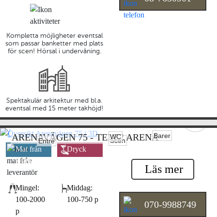
Kompletta möjligheter eventsal
som passar banketter med plats
för scen! Hörsal i undervåning.
Spektakulär arkitektur med bl.a.
eventsal med 15 meter takhöjd!
Barer
ARENAVÄGEN 75 - TELE2 ARENA
WC
Scen
Entré
Mat från
Dryck
leverantör
leverantör
Läs mer
Mingel:
Middag:
100-2000
100-750 p
070-9988749
p