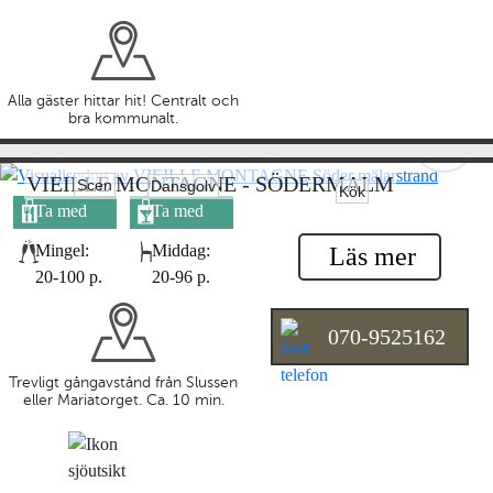
Alla gäster hittar hit! Centralt och
bra kommunalt.
VIEILLE MONTAGNE - SÖDERMALM
Scen
Dansgolv
Kök
Ta med
Ta med
egen mat
egen dryck
Mingel:
Middag:
Läs mer
20-100 p.
20-96 p.
070-9525162
Trevligt gångavstånd från Slussen
eller Mariatorget. Ca. 10 min.