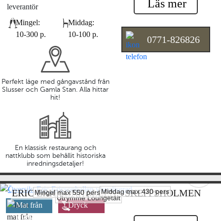
Läs mer
Mingel:
Middag:
10-300 p.
10-100 p.
0771-826826
Perfekt läge med gångavstånd från
Slusser och Gamla Stan. Alla hittar
hit!
En klassisk restaurang och
nattklubb som behållit historiska
inredningsdetaljer!
Middag max 430 pers
ERIC ERICSONHALLEN - SKEPPSHOLMEN
Mingel max 550 pers
Utrymme Loungetält
Mat från
Dryck
leverantör
leverantör