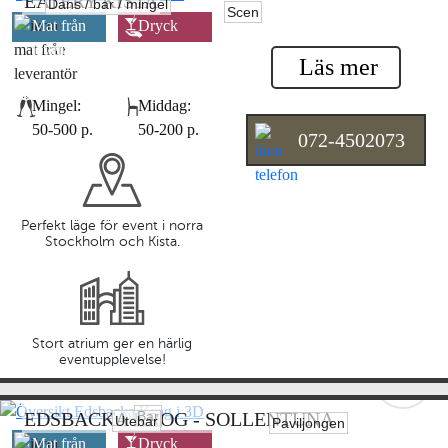
EATERY KISTA
Dans / bar / mingel
Scen
Mat från
Dryck
leverantör
leverantör
Läs mer
Mingel:
Middag:
50-500 p.
50-200 p.
072-4502073
Perfekt läge för event i norra
Stockholm och Kista.
Stort atrium ger en härlig
eventupplevelse!
Bar
EDSBACKA KROG - SOLLENTUNA
Utebar
Paviljongen
Mat från
Dryck