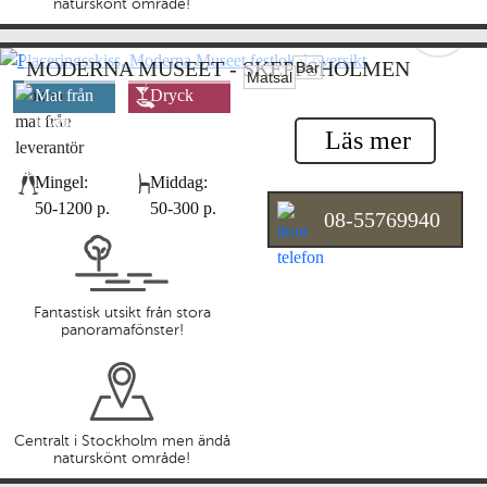
naturskönt område!
MODERNA MUSEET - SKEPPSHOLMEN
Bar
Matsal
Mat från
Dryck
leverantör
leverantör
Läs mer
Mingel:
Middag:
50-1200 p.
50-300 p.
08-55769940
Fantastisk utsikt från stora
panoramafönster!
Centralt i Stockholm men ändå
naturskönt område!