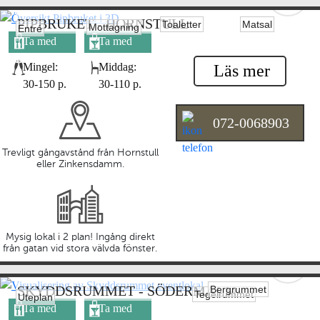
PIPBRUKET - HORNSTULL
Toaletter
Matsal
Mottagning
Entré
Ta med
Ta med
egen mat
egen dryck
Mingel:
Middag:
Läs mer
30-150 p.
30-110 p.
072-0068903
Trevligt gångavstånd från Hornstull
eller Zinkensdamm.
Mysig lokal i 2 plan! Ingång direkt
från gatan vid stora välvda fönster.
SKYDDSRUMMET - SÖDERMALM
Bergrummet
Tegelrummet
Uteplan
Ta med
Ta med