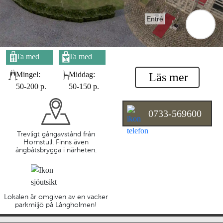
Entré
Ta med
Ta med
egen mat
egen dryck
Mingel:
Middag:
Läs mer
50-200 p.
50-150 p.
0733-569600
Trevligt gångavstånd från
Hornstull. Finns även
ångbåtsbrygga i närheten.
Lokalen är omgiven av en vacker
parkmiljö på Långholmen!