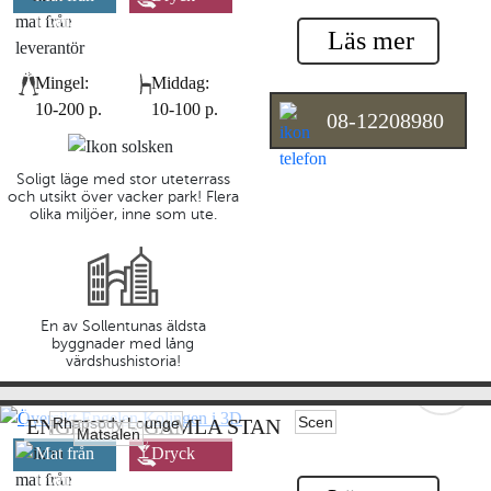
leverantör
leverantör
Läs mer
Mingel:
Middag:
10-200 p.
10-100 p.
08-12208980
Soligt läge med stor uteterrass
och utsikt över vacker park! Flera
olika miljöer, inne som ute.
En av Sollentunas äldsta
byggnader med lång
värdshushistoria!
Scen
Rhapsody Lounge
ENGELEN - GAMLA STAN
Matsalen
Mat från
Dryck
leverantör
leverantör