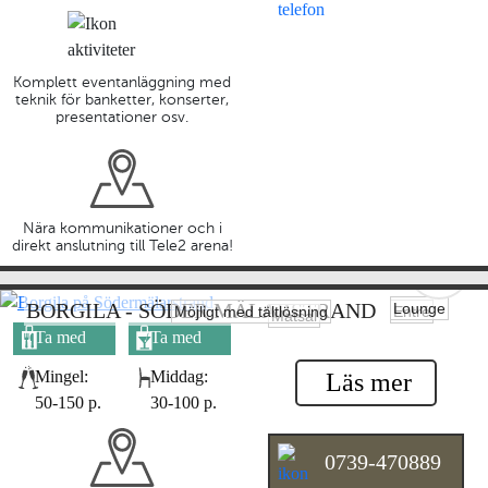
Komplett eventanläggning med
teknik för banketter, konserter,
presentationer osv.
Nära kommunikationer och i
direkt anslutning till Tele2 arena!
BORGILA - SÖDER MÄLARSTRAND
Lounge
Möjligt med tältlösning
Entré
Matsal
Ta med
Ta med
egen mat
egen dryck
Mingel:
Middag:
Läs mer
50-150 p.
30-100 p.
0739-470889