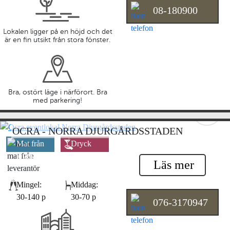
08-180900
Lokalen ligger på en höjd och det
är en fin utsikt från stora fönster.
Bra, ostört läge i närförort. Bra
med parkering!
OCRA - NORRA DJURGÅRDSSTADEN
Mat från
Dryck
leverantör
leverantör
Läs mer
Mingel:
Middag:
30-140 p
30-70 p
076-3170947