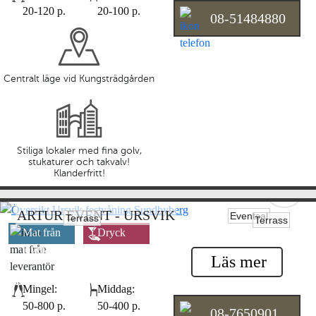
20-120 p.
20-100 p.
08-51484880
Centralt läge vid Kungsträdgården
Stiliga lokaler med fina golv,
stukaturer och takvalv!
Klanderfritt!
ARTUR EVENT - URSVIK
Eventsal
Terrass
Terrass
Mat från
Dryck
leverantör
leverantör
Läs mer
Mingel:
Middag:
50-800 p.
50-400 p.
08-7650901