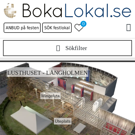
0
ANBUD på festen
SÖK festlokal
Sökfilter
LUSTHUSET - LÅNGHOLMEN
Mingelyta
Uteplats