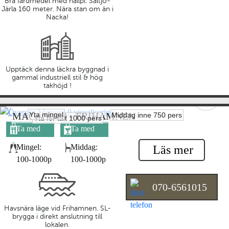
Bra färdmedel med hållpl. Saltjö-
Järla 160 meter. Nära stan om än i
Nacka!
Upptäck denna läckra byggnad i
gammal industriell stil & hög
takhöjd !
Yta mingel
MAGASIN 9 - FRIHAMNEN
Middag inne 750 pers
Yta för tält 1000 pers
Ta med
Ta med
egen mat
egen dryck
Mingel:
Middag:
Läs mer
100-1000p
100-1000p
070-6561015
Havsnära läge vid Frihamnen. SL-
brygga i direkt anslutning till
lokalen.