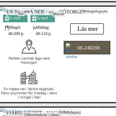
EN TRAPPA NER - nära HÖTORGET
Mottagningsyta
Dansgolv
Bar
Matsal
Ta med
Ta med
egen mat
egen dryck
Mingel:
Middag:
Läs mer
40-200 p.
40-124 p.
08-248288
Perfekt centralt läge nära
Hötorget!
En trappa ner i läckra tegelvalv.
Flera utrymmen för middag / dans
/ mingel / bar!
Grillyta
FJÄRILSHUSET - HAGAPARKEN
Scen
Välkomstdrink / vigsel