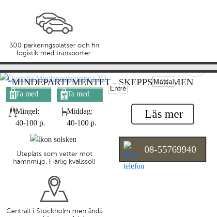
300 parkeringsplatser och fin
logistik med transporter.
MINDEPARTEMENTET - SKEPPSHOLMEN
Matsal
Entré
Ta med
Ta med
egen mat
egen dryck
Mingel:
Middag:
Läs mer
40-100 p.
40-100 p.
08-55769940
Uteplats som vetter mot
hamnmiljö. Härlig kvällssol!
Centralt i Stockholm men ändå