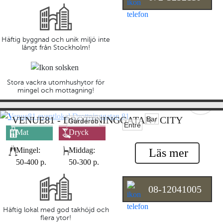
Häftig byggnad och unik miljö inte
långt från Stockholm!
Stora vackra utomhushytor för
mingel och mottagning!
VENUE81 - DROTTNINGGATAN / CITY
Bar
Garderob
Entré
Mat
Dryck
egen/leverantör
leverantör
Mingel:
Middag:
Läs mer
50-400 p.
50-300 p.
08-12041005
Häftig lokal med god takhöjd och
flera ytor!