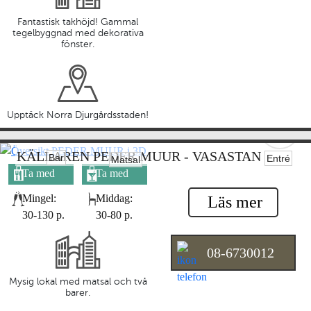
Fantastisk takhöjd! Gammal
tegelbyggnad med dekorativa
fönster.
Upptäck Norra Djurgårdsstaden!
KÄLLAREN PEDER MUUR - VASASTAN
Bar
Entré
Matsal
Ta med
Ta med
egen mat
egen dryck
Mingel:
Middag:
Läs mer
30-130 p.
30-80 p.
08-6730012
Mysig lokal med matsal och två
barer.