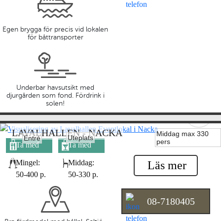
Egen brygga för precis vid lokalen
för båttransporter
Underbar havsutsikt med
djurgården som fond. Fördrink i
solen!
LAVALHALLEN - NACKA
Middag max 330
Uteplats
Entré
pers
Ta med
Ta med
egen mat
egen dryck
Mingel:
Middag:
Läs mer
50-400 p.
50-330 p.
08-7180405