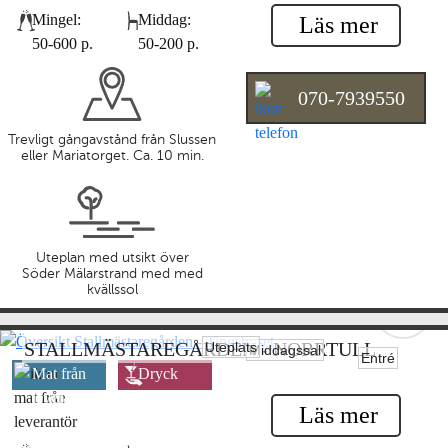
egen mat
egen dryck
Mingel:
Middag:
Läs mer
50-600 p.
50-200 p.
070-7939550
Trevligt gångavstånd från Slussen
eller Mariatorget. Ca. 10 min.
Uteplan med utsikt över
Söder Mälarstrand med med
kvällssol
STALLMÄSTAREGÅRDEN - NORRTULL
Uteplats
Middagssal
Entré
Mat från
Dryck
leverantör
leverantör
Läs mer