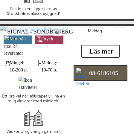
Festlokalen ligger i ett av
Stockholms äldsta byggnad!
SIGNAL - SUNDBYBERG
Middag
Bar
Mat från
Dryck
leverantör
leverantör
Läs mer
Mingel:
Middag:
10-200 p.
10-70 p.
08-6186105
Ett bra val när sällskapet vill ha en
rolig aktivitet med minigolf!
Vacker omgivning i gammalt