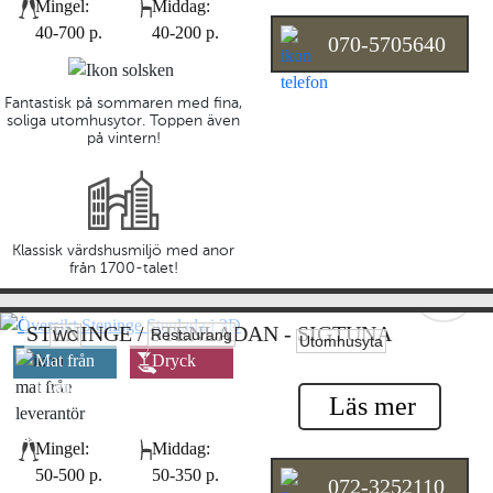
Mingel:
Middag:
40-700 p.
40-200 p.
070-5705640
Fantastisk på sommaren med fina,
soliga utomhusytor. Toppen även
på vintern!
Klassisk värdshusmiljö med anor
från 1700-talet!
STENINGE / STENLADAN - SIGTUNA
Restaurang
WC
Utomhusyta
Mat från
Dryck
leverantör
leverantör
Läs mer
Mingel:
Middag:
50-500 p.
50-350 p.
072-3252110