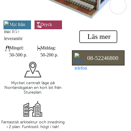
Mat från
Dryck
leverantör
leverantör
Läs mer
Mingel:
Middag:
50-500 p.
50-200 p.
08-52246800
Mycket centralt läge på
Norrlandsgatan en kort bit från
Stureplan.
Fantastisk arkitektur och inredning
i 2 plan. Funkisstil. högt i tak!