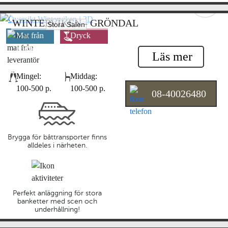
WINTERVIKEN - GRÖNDAL
Stora Salen
Mat från
Dryck
leverantör
leverantör
Läs mer
Mingel:
Middag:
100-500 p.
100-500 p.
08-40026480
Brygga för båttransporter finns
alldeles i närheten.
Perfekt anläggning för stora
banketter med scen och
underhållning!