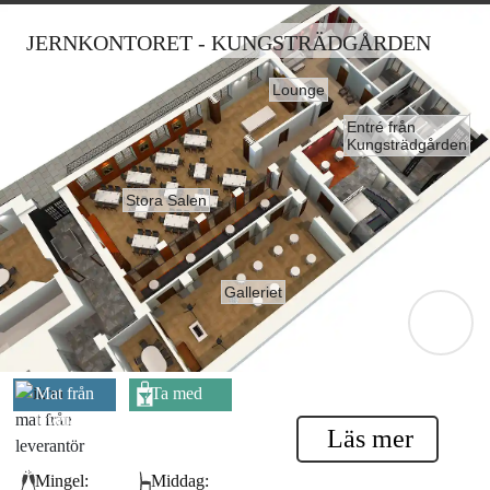
JERNKONTORET - KUNGSTRÄDGÅRDEN
Lounge
Entré från
Kungsträdgården
Stora Salen
Galleriet
Mat från
Ta med
leverantör
egen dryck
Läs mer
Mingel:
Middag: