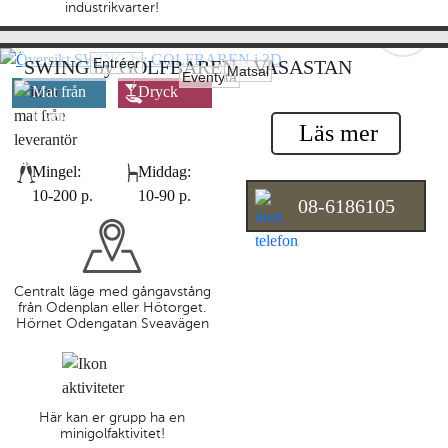
industrikvarter!
Entréer
SWING by GOLFBAREN - VASASTAN
Matsal
Eventyta
Mat från
Dryck
leverantör
leverantör
Läs mer
Mingel:
Middag:
10-200 p.
10-90 p.
08-6186105
Centralt läge med gångavstång
från Odenplan eller Hötorget.
Hörnet Odengatan Sveavägen
Här kan er grupp ha en
minigolfaktivitet!