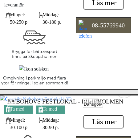
Läs mer
Mingel:
Middag:
50-250 p.
30-180 p.
08-55769940
Brygga för båttransport
finns på Skeppsholmen
Omgivning i parkmiljö med flera
ytor för mingel i solen sommartid!
Bar
NYBOHOVS FESTLOKAL - LILJEHOLMEN
Matsal
Dansgolv
Ta med
Ta med
egen mat
egen dryck
Mingel:
Middag:
Läs mer
30-100 p.
30-90 p.