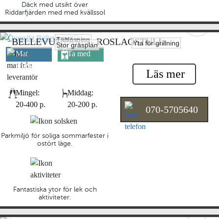
Däck med utsikt över
Riddarfjärden med med kvällssol
Tältlösning
BELLEVUE PARK - ROSLAGSTULL
Yta för grillning
Stor gräsplan
Mat
Ta med
leverantör
egen dryck
Läs mer
Mingel:
Middag:
20-400 p.
20-200 p.
070-5705640
Parkmiljö för soliga sommarfester i
ostört läge.
Fantastiska ytor för lek och
aktiviteter.