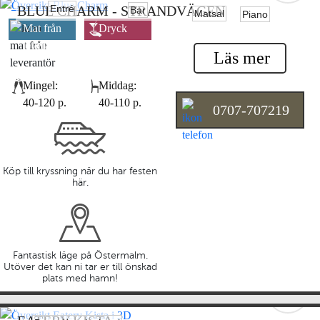
Entré
BLUE CHARM - STRANDVÄGEN
Bar
Matsal
Piano
Mat från
Dryck
leverantör
leverantör
Läs mer
Mingel:
Middag:
40-120 p.
40-110 p.
0707-707219
Köp till kryssning när du har festen
här.
Fantastisk läge på Östermalm.
Utöver det kan ni tar er till önskad
plats med hamn!