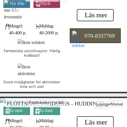
Mat från
Dryck
leverantör
leverantör
Läs mer
Mingel:
Middag:
40-400 p.
40-2000 p.
070-8357769
Fantastiska utomhusytor. Härlig
kvällssol!
Stora möjligheter för aktiviteter
inne och ute!
Festlokalen
WC
FLOTTSBRO VÄRDSHUS - HUDDINGE
Lounge/Matsal
Matsal
Ta med
Ta med
egen mat
egen dryck
Mingel:
Middag:
Läs mer