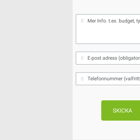
Mån
Tis
SKICKA