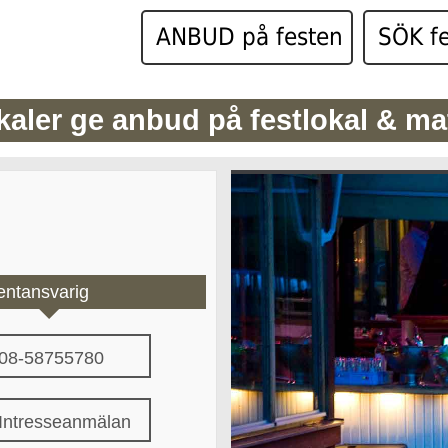
ANBUD på festen
SÖK fe
kaler ge anbud på festlokal & ma
entansvarig
08-58755780
Intresseanmälan