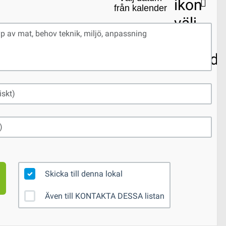
från kalender
Ons
Tor
Fre
Lör
Sön
Skicka till denna lokal
Även till KONTAKTA DESSA listan