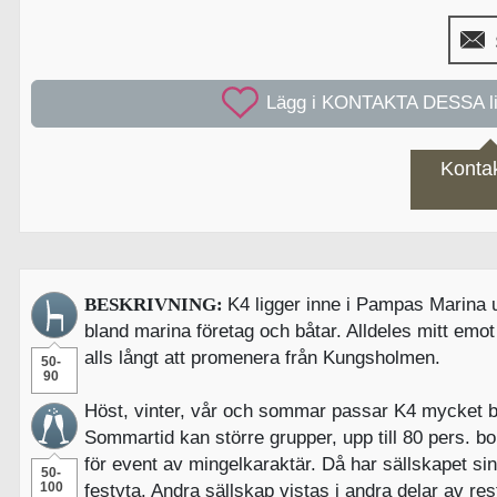
Konta
BESKRIVNING:
K4 ligger inne i Pampas Marina u
bland marina företag och båtar. Alldeles mitt emo
alls långt att promenera från Kungsholmen.
50-
90
Höst, vinter, vår och sommar passar K4 mycket br
Sommartid kan större grupper, upp till 80 pers. b
för event av mingelkaraktär. Då har sällskapet si
50-
100
festyta. Andra sällskap vistas i andra delar av r