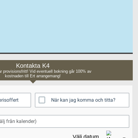
Kontakta K4
r provisionsfritt! Vid eventuell bokning går 100% av
kostnaden till Ert arrangemang!
risoffert
När kan jag komma och titta?
Välj datum