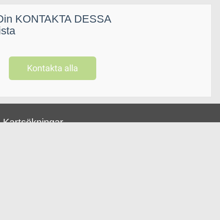
Din KONTAKTA DESSA
ista
Kontakta alla
Kartsökningar
Södermalm & söderut
Östermalm
Gamla Stan & Skeppsholmen