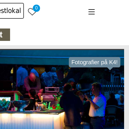
0
stlokal
t
Fotografier på K4!