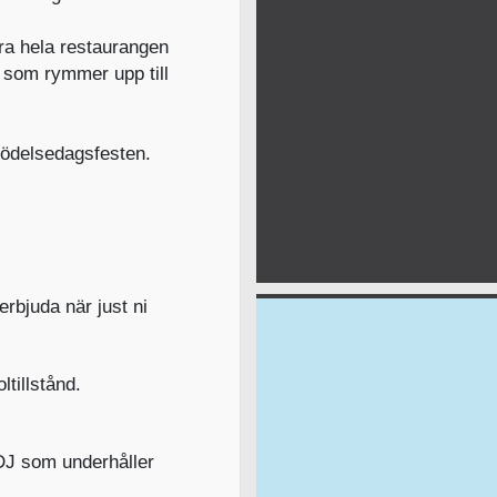
era hela restaurangen
s som rymmer upp till
födelsedagsfesten.
erbjuda när just ni
ltillstånd.
 DJ som underhåller