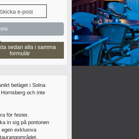
Skicka e-post
kta sedan alla i samma
formulär
nikt beläget i Solna
t Hornsberg och inte
a för fester.
oka in sig på pontonen
n egen exklusiva
estaurangområdet.