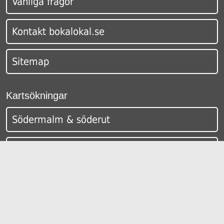
Vanliga frågor
Kontakt bokalokal.se
Sitemap
Kartsökningar
Södermalm & söderut
Östermalm
Gamla Stan & Skeppsholmen
City & Norrmalm