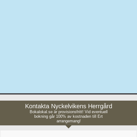
Kontakta Nyckelvikens Herrgård
Bokalokal.se är provisionsfritt! Vid eventuell
bokning går 100% av kostnaden till Ert
arrangemang!