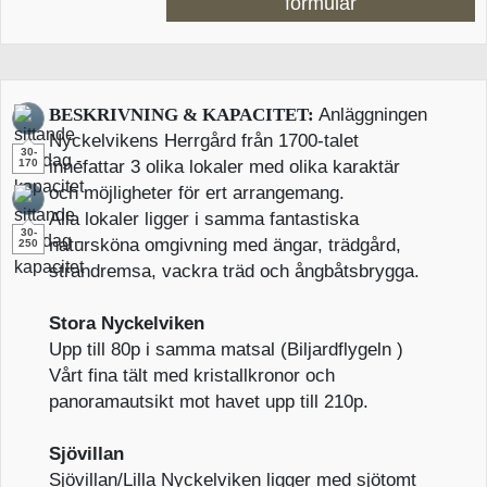
formulär
BESKRIVNING & KAPACITET:
Anläggningen
Nyckelvikens Herrgård från 1700-talet
30-
170
innefattar 3 olika lokaler med olika karaktär
och möjligheter för ert arrangemang.
Alla lokaler ligger i samma fantastiska
30-
natursköna omgivning med ängar, trädgård,
250
strandremsa, vackra träd och ångbåtsbrygga.
Stora Nyckelviken
Upp till 80p i samma matsal (Biljardflygeln )
Vårt fina tält med kristallkronor och
panoramautsikt mot havet upp till 210p.
Sjövillan
Sjövillan/Lilla Nyckelviken ligger med sjötomt