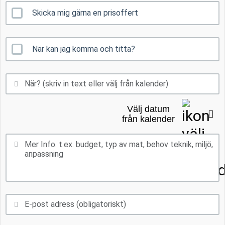
Skicka mig gärna en prisoffert
När kan jag komma och titta?
Välj datum
från kalender
Mån
Tis
Ons
Tor
Fre
Lör
Sön