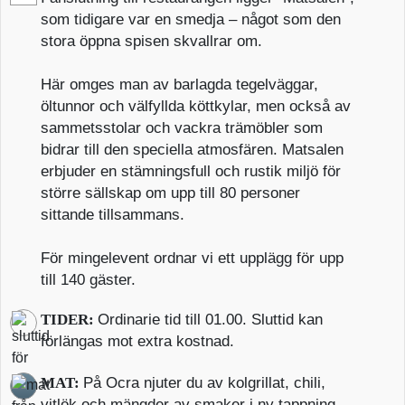
som tidigare var en smedja – något som den
stora öppna spisen skvallrar om.
Här omges man av barlagda tegelväggar,
öltunnor och välfyllda köttkylar, men också av
sammetsstolar och vackra trämöbler som
bidrar till den speciella atmosfären. Matsalen
erbjuder en stämningsfull och rustik miljö för
större sällskap om upp till 80 personer
sittande tillsammans.
För mingelevent ordnar vi ett upplägg för upp
till 140 gäster.
TIDER:
Ordinarie tid till 01.00. Sluttid kan
förlängas mot extra kostnad.
MAT:
På Ocra njuter du av kolgrillat, chili,
vitlök och mängder av smaker i ny tappning.