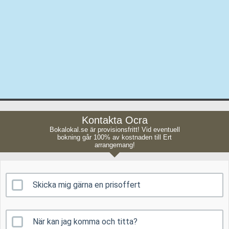
Kontakta Ocra
Bokalokal.se är provisionsfritt! Vid eventuell
bokning går 100% av kostnaden till Ert
arrangemang!
Skicka mig gärna en prisoffert
När kan jag komma och titta?