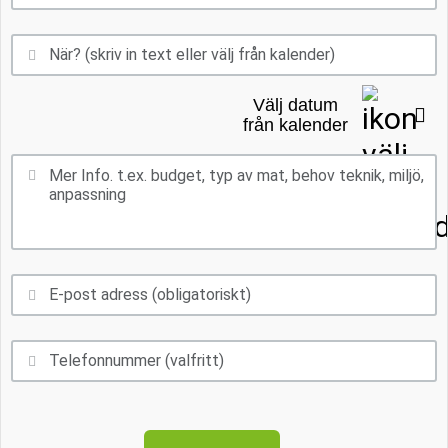
Välj datum
från kalender
Mån
Tis
Ons
Tor
Fre
Lör
Sön