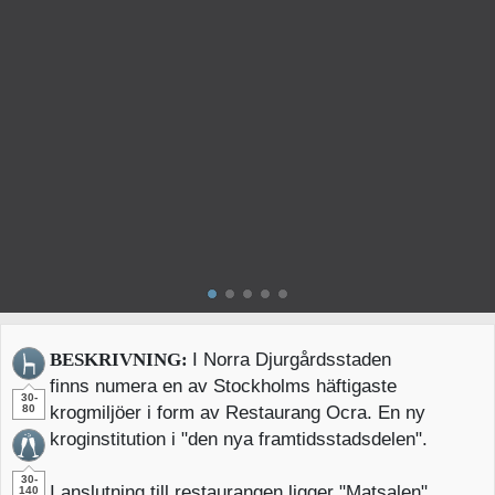
BESKRIVNING:
I Norra Djurgårdsstaden
finns numera en av Stockholms häftigaste
30-
80
krogmiljöer i form av Restaurang Ocra. En ny
kroginstitution i "den nya framtidsstadsdelen".
30-
I anslutning till restaurangen ligger "Matsalen",
140