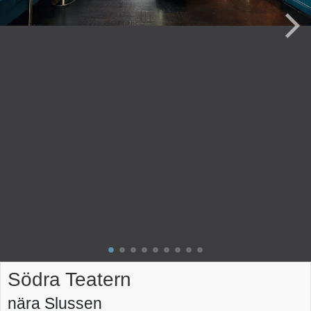
Södra Teatern
nära Slussen