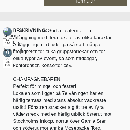
formulär
Södra Teatern är en
BESKRIVNING:
anläggning med flera lokaler av olika karaktär.
30-
170
Anläggningen erbjuder på så sätt många
möjligheter för olika gruppstorlekar och för
olika typer av event, så som middagar,
50-
konferenser, konserter osv.
900
CHAMPAGNEBAREN
Perfekt för mingel och fester!
Lokalen som ligger på 7e våningen har en
härlig terrass med stans absolut vackraste
utsikt! Fönstren sträcker sig åt tre av fyra
väderstreck med en härlig utblick österut mot
Stockholms inlopp, norrut över Gamla Stan
och söderut mot anrika Mosebacke Torg.