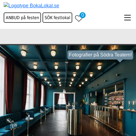
0
ANBUD på festen
SÖK festlokal
Fotografier på Södra Teatern!