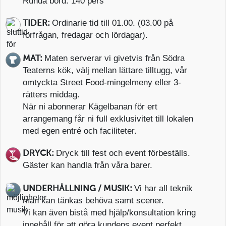
Runda bord: 140 pers
Ordinarie tid till 01.00. (03.00 på
TIDER:
förfrågan, fredagar och lördagar).
Maten serverar vi givetvis från Södra
MAT:
Teaterns kök, välj mellan lättare tilltugg, vår
omtyckta Street Food-mingelmeny eller 3-
rätters middag.
När ni abonnerar Kägelbanan för ert
arrangemang får ni full exklusivitet till lokalen
med egen entré och faciliteter.
Dryck till fest och event förbeställs.
DRYCK:
Gäster kan handla från våra barer.
Vi har all teknik
UNDERHÅLLNING / MUSIK:
man kan tänkas behöva samt scener.
Vi kan även bistå med hjälp/konsultation kring
innehåll för att göra kundens event perfekt.