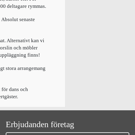
500 deltagare rymmas.
. Absolut senaste
t. Alternativt kan vi
Porslin och möbler
 uppläggning finns!
igt stora arrangemang
 för dans och
rtgäster.
Erbjudanden företag