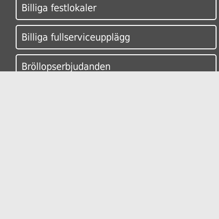
Billiga festlokaler
Billiga fullserviceupplägg
Bröllopserbjudanden
Festlokal egen dryck
Inspiration & tips
Festtillbehör
Nya listningen!