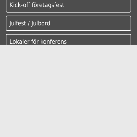
Kick-off företagsfest
Julfest / Julbord
Lokaler för konferens
Övrigt
Vanliga frågor
Kontakt bokalokal.se
Sitemap