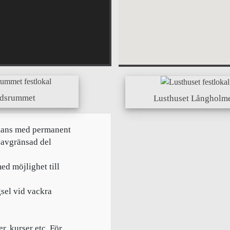
dsrummet
Lusthuset Långholm
mmans med permanent
n avgränsad del
ed möjlighet till
gsel vid vackra
r, kurser etc. För