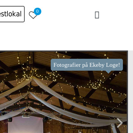
0
stlokal
Fotografier på Ekeby Loge!